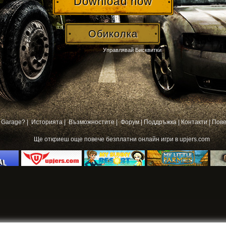
Download now
Обиколка
Управлявай Бисквитки
 Garage? |
Историята |
Възможностите |
Форум
|
Поддръжка
|
Контакти
|
Пове
Ще откриеш още повече
безплатни онлайн игри
в upjers.com