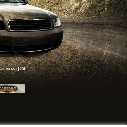
рителност
|
УЗП