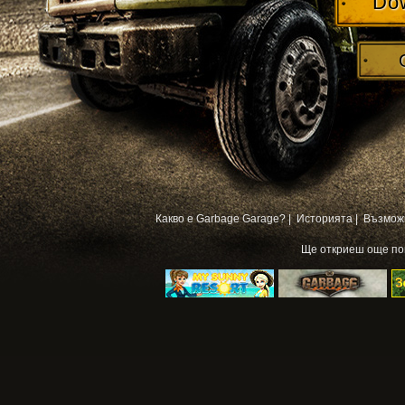
Do
Какво е Garbage Garage? |
Историята |
Възмож
Ще откриеш още п