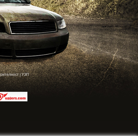
рителност
|
УЗП