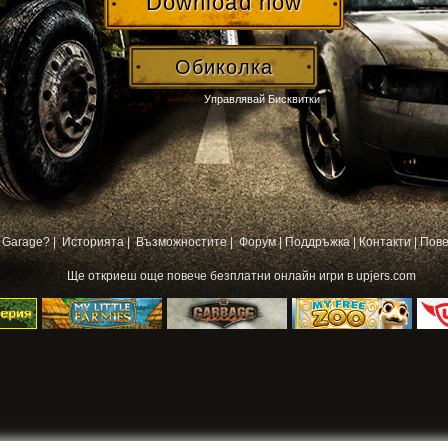
Download now
Обиколка
Управлявай Бисквитки
 Garage? |
Историята |
Възможностите |
Форум
|
Поддръжка
|
Контакти
|
Пове
Ще откриеш още повече
безплатни онлайн игри
в upjers.com