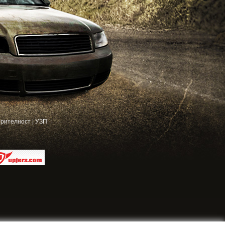
рителност
|
УЗП