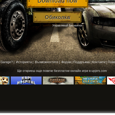
Download now
Обиколка
Управлявай Бисквитки
 Garage? |
Историята |
Възможностите |
Форум
|
Поддръжка
|
Контакти
|
Пове
Ще откриеш още повече
безплатни онлайн игри
в upjers.com