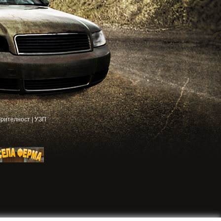
рителност
|
УЗП