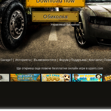
Download now
Обиколка
Управлявай Бисквитки
 Garage? |
Историята |
Възможностите |
Форум
|
Поддръжка
|
Контакти
|
Пове
Ще откриеш още повече
безплатни онлайн игри
в upjers.com