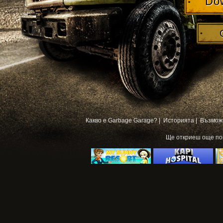
Do
Какво е Garbage Garage? |
Историята |
Възмож
Ще откриеш още п