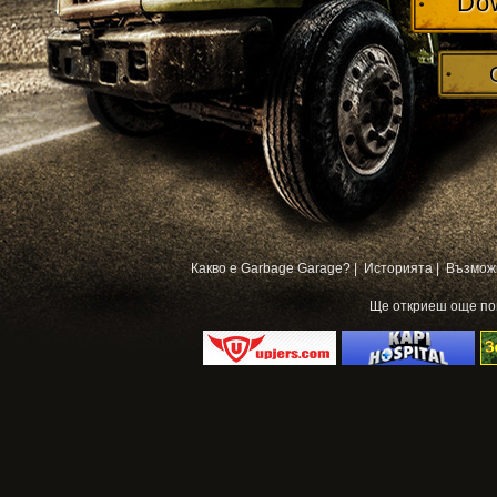
Do
Какво е Garbage Garage? |
Историята |
Възмож
Ще откриеш още п