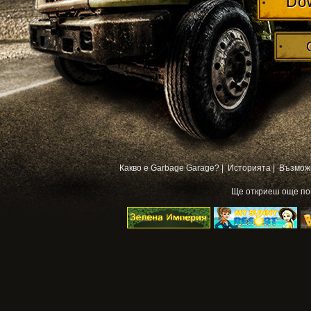
Do
Какво е Garbage Garage? |
Историята |
Възмож
Ще откриеш още п