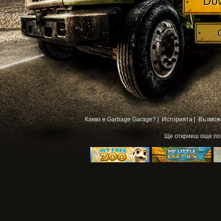
Do
Какво е Garbage Garage? |
Историята |
Възмож
Ще откриеш още п