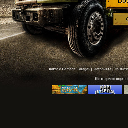
Do
Какво е Garbage Garage? |
Историята |
Възмож
Ще откриеш още п