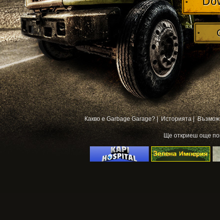
Do
Какво е Garbage Garage? |
Историята |
Възмож
Ще откриеш още п