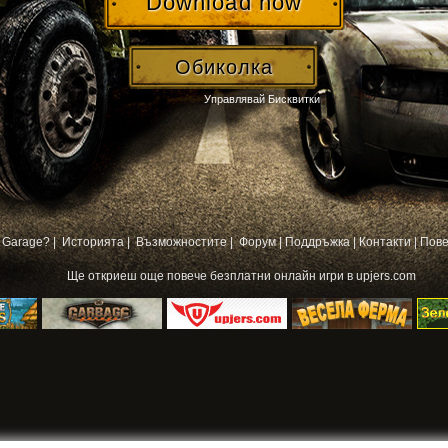
Download now
Обиколка
Управлявай Бисквитки
 Garage? |
Историята |
Възможностите |
Форум
|
Поддръжка
|
Контакти
|
Пове
Ще откриеш още повече
безплатни онлайн игри
в upjers.com