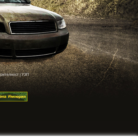
рителност
|
УЗП