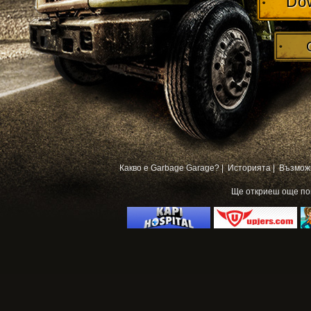
Do
Какво е Garbage Garage? |
Историята |
Възмож
Ще откриеш още п