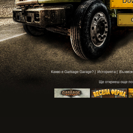
Do
Какво е Garbage Garage? |
Историята |
Възмож
Ще откриеш още п