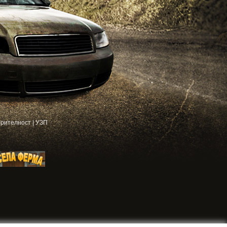
рителност
|
УЗП