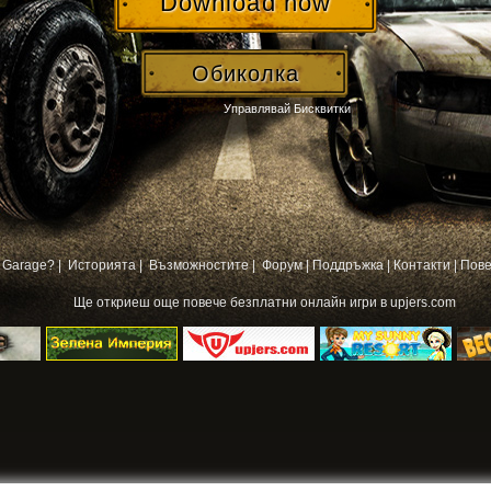
Download now
Обиколка
Управлявай Бисквитки
 Garage? |
Историята |
Възможностите |
Форум
|
Поддръжка
|
Контакти
|
Пове
Ще откриеш още повече
безплатни онлайн игри
в upjers.com