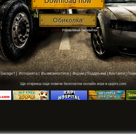
Download now
Обиколка
Управлявай Бисквитки
 Garage? |
Историята |
Възможностите |
Форум
|
Поддръжка
|
Контакти
|
Пове
Ще откриеш още повече
безплатни онлайн игри
в upjers.com