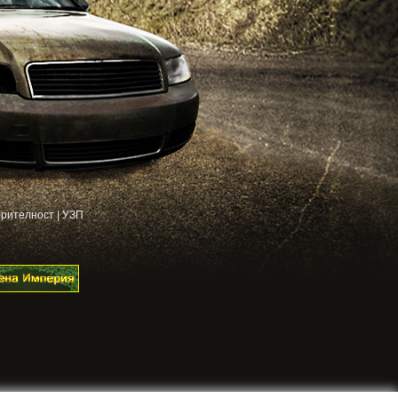
рителност
|
УЗП