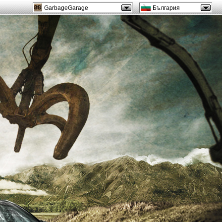
GarbageGarage
България