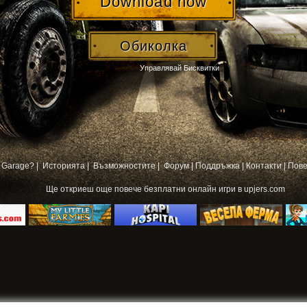
Download now
Обиколка
Управлявай Бисквитки
 Garage? |
Историята |
Възможностите |
Форум
|
Поддръжка
|
Контакти
|
Пове
Ще откриеш още повече
безплатни онлайн игри
в upjers.com