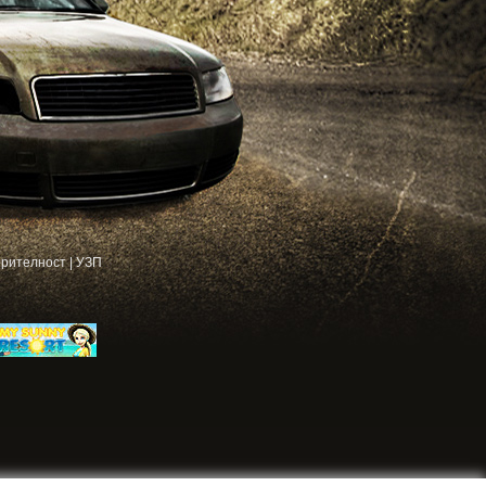
рителност
|
УЗП