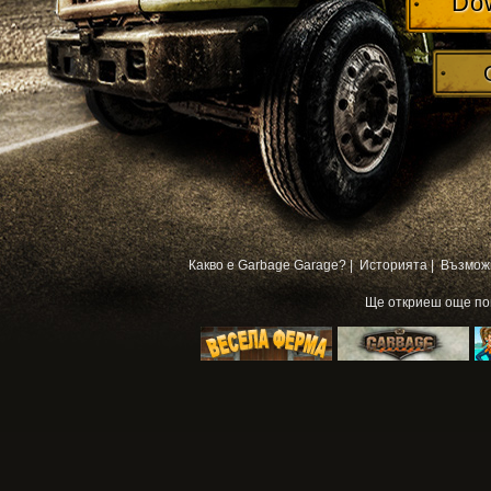
Do
Какво е Garbage Garage? |
Историята |
Възмож
Ще откриеш още п