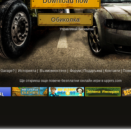
Download now
Обиколка
Управлявай Бисквитки
 Garage? |
Историята |
Възможностите |
Форум
|
Поддръжка
|
Контакти
|
Пове
Ще откриеш още повече
безплатни онлайн игри
в upjers.com