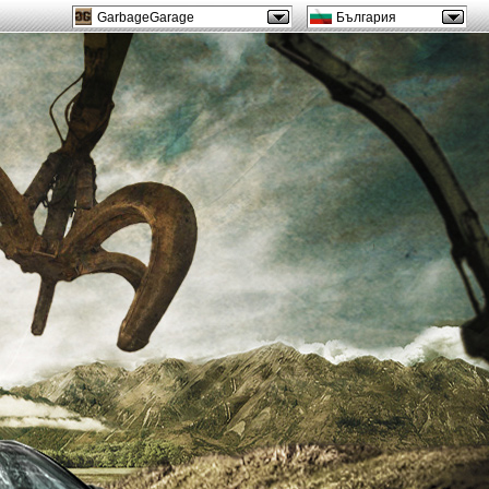
GarbageGarage
България