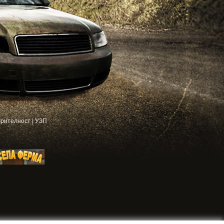
рителност
|
УЗП