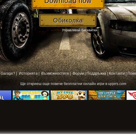
Download now
Обиколка
Управлявай Бисквитки
 Garage? |
Историята |
Възможностите |
Форум
|
Поддръжка
|
Контакти
|
Пове
Ще откриеш още повече
безплатни онлайн игри
в upjers.com