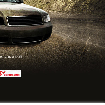
рителност
|
УЗП