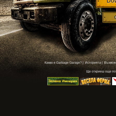
Do
Какво е Garbage Garage? |
Историята |
Възмож
Ще откриеш още п