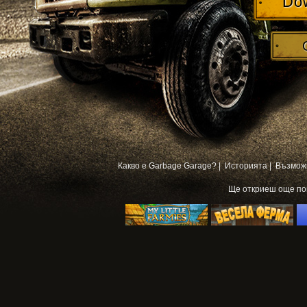
Do
Какво е Garbage Garage? |
Историята |
Възмож
Ще откриеш още п