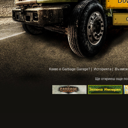
Do
Какво е Garbage Garage? |
Историята |
Възмож
Ще откриеш още п