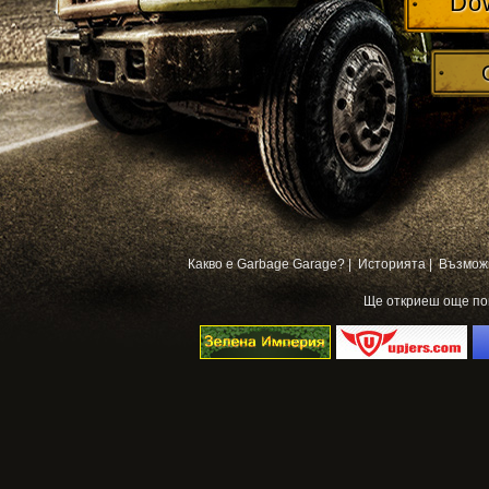
Do
Какво е Garbage Garage? |
Историята |
Възмож
Ще откриеш още п