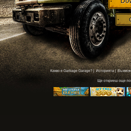
Do
Какво е Garbage Garage? |
Историята |
Възмож
Ще откриеш още п