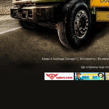
Do
Какво е Garbage Garage? |
Историята |
Възмож
Ще откриеш още п